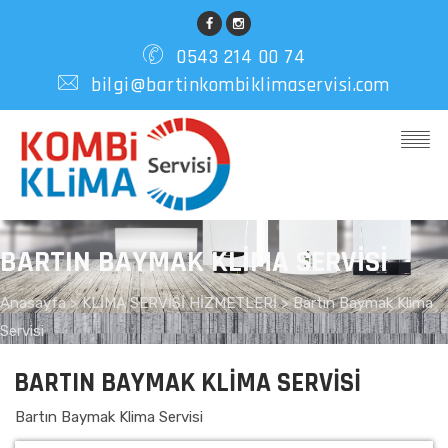
0543 214 00 74
bilgi@bartinkombiklimaservisi.com
BARTIN BAYMAK KLIMA SERVISI
Anasayfa
>
KLİMA SERVİSİ HİZMETLERİ >
Bartın Baymak Klima
Servisi
BARTIN BAYMAK KLIMA SERVISI
Bartın Baymak Klima Servisi