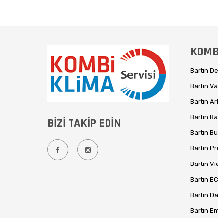
KOMBİ
Bartın D
Bartın Va
Bartın Ar
Bartın B
BİZİ TAKİP EDİN
Bartın Bu
Bartın Pr
Bartın V
Bartın EC
Bartın Da
Bartın Em