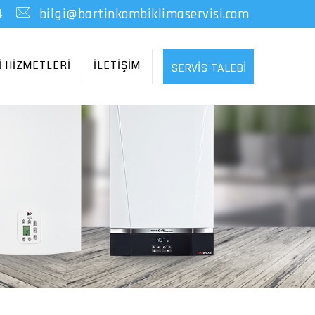
4
bilgi@bartinkombiklimaservisi.com
İ HİZMETLERİ
İLETİŞİM
SERVİS TALEBİ