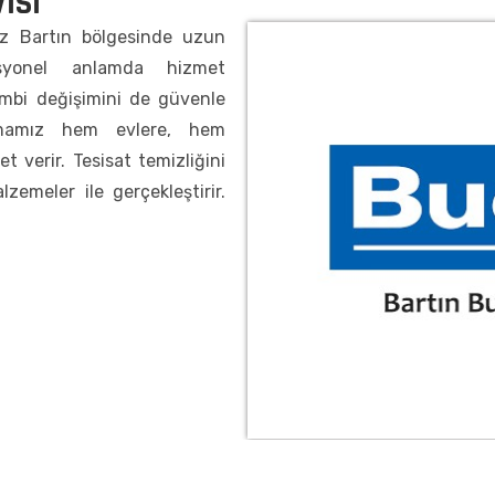
ISI
z Bartın bölgesinde uzun
esyonel anlamda hizmet
mbi değişimini de güvenle
irmamız hem evlere, hem
t verir. Tesisat temizliğini
emeler ile gerçekleştirir.