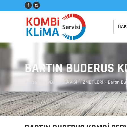
HAK
BARTIN BUDERUS K
Anasayfa
>
KOMBİ SERVİSİ HİZMETLERİ >
Bartın Bu