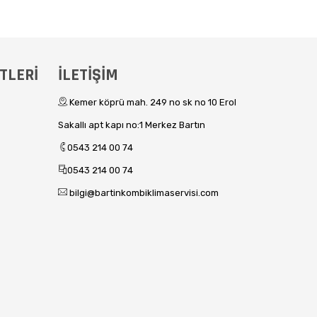
TLERİ
İLETİŞİM
Kemer köprü mah. 249 no sk no 10 Erol
Sakallı apt kapı no:1 Merkez Bartın
0543 214 00 74
0543 214 00 74
bilgi@bartinkombiklimaservisi.com