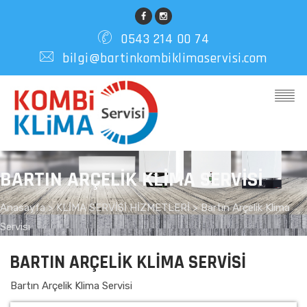
0543 214 00 74
bilgi@bartinkombiklimaservisi.com
BARTIN ARÇELIK KLIMA SERVISI
Anasayfa
>
KLİMA SERVİSİ HİZMETLERİ >
Bartın Arçelik Klima
Servisi
BARTIN ARÇELIK KLIMA SERVISI
Bartın Arçelik Klima Servisi