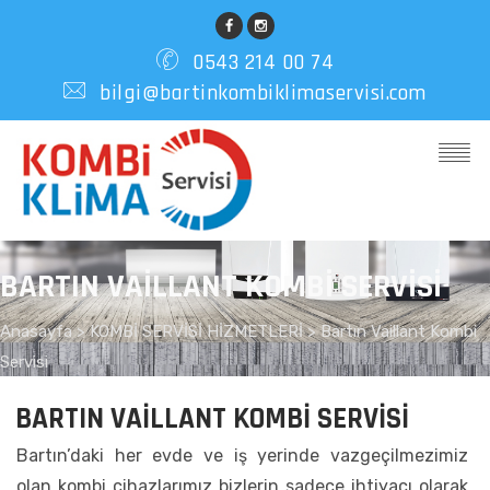
0543 214 00 74
bilgi@bartinkombiklimaservisi.com
BARTIN VAILLANT KOMBI SERVISI
Anasayfa
>
KOMBİ SERVİSİ HİZMETLERİ >
Bartın Vaillant Kombi
Servisi
BARTIN VAILLANT KOMBI SERVISI
Bartın’daki her evde ve iş yerinde vazgeçilmezimiz
olan kombi cihazlarımız bizlerin sadece ihtiyacı olarak