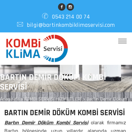
0543 214 00 74
bilgi@bartinkombiklimaservisi.com
BARTIN DEMIR DÖKÜM KOMBI
SERVISI
Anasayfa
>
KOMBİ SERVİSİ HİZMETLERİ >
Bartın Demir Döküm
Kombi Servisi
BARTIN DEMIR DÖKÜM KOMBI SERVISI
Bartın Demir Döküm Kombi Servisi
olarak firmamız
Bartın bölgesinde uzun yıllardır alanında uzman