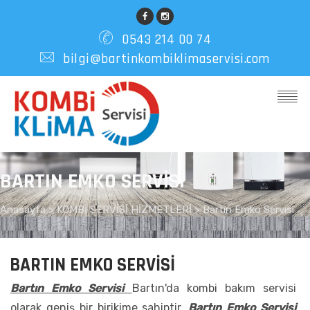
0543 214 00 74
bilgi@bartinkombiklimaservisi.com
BARTIN EMKO SERVISI
Anasayfa
>
KOMBİ SERVİSİ HİZMETLERİ >
Bartın Emko Servisi
BARTIN EMKO SERVISI
Bartın Emko Servisi
Bartın'da kombi bakım servisi
olarak geniş bir birikime sahiptir.
Bartın Emko Servisi