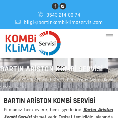
0543 214 00 74
bilgi@bartinkombiklimaservisi.com
BARTIN ARISTON KOMBI SERVISI
Anasayfa
>
KOMBİ SERVİSİ HİZMETLERİ >
Bartın Ariston Kombi
Servisi
BARTIN ARISTON KOMBI SERVISI
Firmamız hem evlere, hem işyerlerine
Bartın Ariston
Kombi Servisi
hizmet verir. Tesisat temizliğini alanında