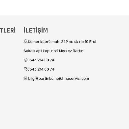
TLERİ
İLETİŞİM
Kemer köprü mah. 249 no sk no 10 Erol
Sakallı apt kapı no:1 Merkez Bartın
0543 214 00 74
0543 214 00 74
bilgi@bartinkombiklimaservisi.com