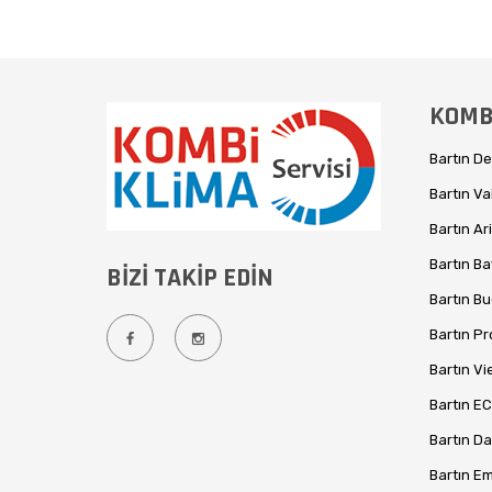
KOMBİ
Bartın D
Bartın Va
Bartın Ar
Bartın B
BİZİ TAKİP EDİN
Bartın Bu
Bartın Pr
Bartın V
Bartın EC
Bartın Da
Bartın Em