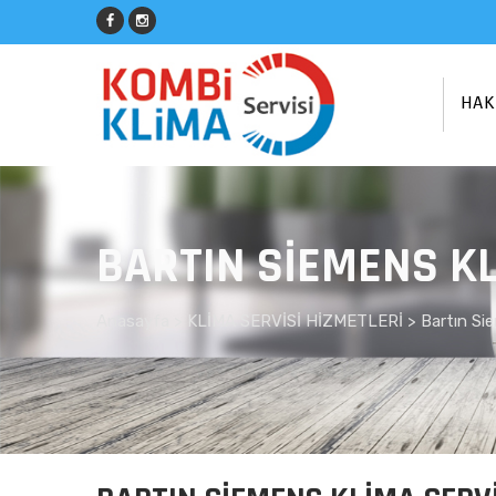
HAK
BARTIN SIEMENS KL
Anasayfa
>
KLİMA SERVİSİ HİZMETLERİ >
Bartın Si