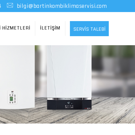
4
bilgi@bartinkombiklimaservisi.com
İ HİZMETLERİ
İLETİŞİM
SERVİS TALEBİ